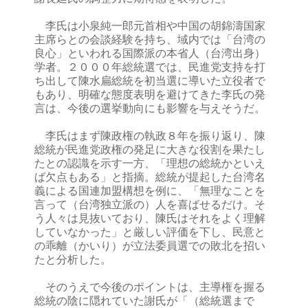
李氏は小泉純一郎元首相や中国の胡錦濤国家
主席らとの会談経験を持ち、域内では「台湾の
良心」といわれる国際派の本省人（台湾出身）
学者。２０００年総統選では、民進党支持を打
ち出して陳水扁総統を初当選に導いた立役者で
もあり、明確な態度表明を避けてきた李氏の発
言は、今後の選挙動向にも影響を与えそうだ。
李氏はまず陳政権の執政８年を振り返り、陳
総統が民進党政権の発足に大きな役割を果たし
たとの認識を示す一方、「理想の総統かといえ
ば欠点もある」と指摘。総統が提起した台湾名
義による国連加盟構想を例に、「無理なことを
言って（台湾独立派の）人を喜ばせるだけ。そ
う人々は見抜いており、陳氏はそれをよく理解
していなかった」と厳しい評価を下し、民意と
の乖離（かいり）が立法委員選での敗北を招い
たと分析した。
そのうえで今後のポイントは、主導権を握る
総統の陰に隠れていた謝氏が「（総統選まで