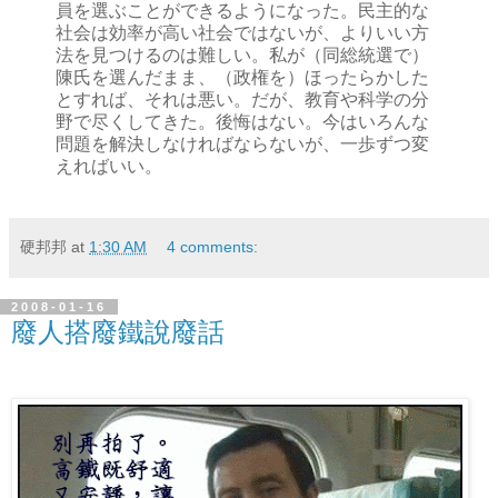
員を選ぶことができるようになった。民主的な
社会は効率が高い社会ではないが、よりいい方
法を見つけるのは難しい。私が（同総統選で）
陳氏を選んだまま、（政権を）ほったらかした
とすれば、それは悪い。だが、教育や科学の分
野で尽くしてきた。後悔はない。今はいろんな
問題を解決しなければならないが、一歩ずつ変
えればいい。
硬邦邦
at
1:30 AM
4 comments:
2008-01-16
廢人搭廢鐵說廢話