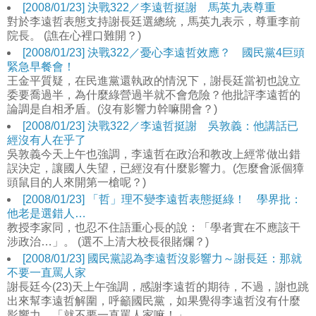
[2008/01/23] 決戰322／李遠哲挺謝 馬英九表尊重
對於李遠哲表態支持謝長廷選總統，馬英九表示，尊重李前
院長。 (譙在心裡口難開？)
[2008/01/23] 決戰322／憂心李遠哲效應？ 國民黨4巨頭
緊急早餐會！
王金平質疑，在民進黨還執政的情況下，謝長廷當初也說立
委要喬過半，為什麼綠營過半就不會危險？他批評李遠哲的
論調是自相矛盾。(沒有影響力幹嘛開會？)
[2008/01/23] 決戰322／李遠哲挺謝 吳敦義：他講話已
經沒有人在乎了
吳敦義今天上午也強調，李遠哲在政治和教改上經常做出錯
誤決定，讓國人失望，已經沒有什麼影響力。(怎麼會派個獐
頭鼠目的人來開第一槍呢？)
[2008/01/23] 「哲」理不變李遠哲表態挺綠！ 學界批：
他老是選錯人…
教授李家同，也忍不住語重心長的說：「學者實在不應該干
涉政治…」。 (選不上清大校長很賭爛？)
[2008/01/23] 國民黨認為李遠哲沒影響力～謝長廷：那就
不要一直罵人家
謝長廷今(23)天上午強調，感謝李遠哲的期待，不過，謝也跳
出來幫李遠哲解圍，呼籲國民黨，如果覺得李遠哲沒有什麼
影響力，「就不要一直罵人家嘛！」