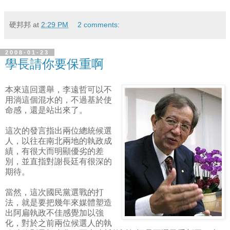
硬邦邦
at
2:29 PM
2 comments:
2008-01-23
學長請你要保重啊
本來這回選舉，李遠哲可以不
用淌這個混水的，不過基於使
命感，還是站出來了。
這次的發言指出兩位總統候選
人，以往在南北兩地的執政成
績，有很大而明顯優劣的差
別，並直指對謝長廷有很深的
期待。
當然，這次國民黨選戰的打
法，就是要把幾年來媒體塑造
出阿扁執政不佳感覺加以強
化，對於之前兩位候選人的執