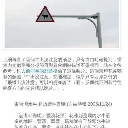
上網再查了這個牛出沒注意的消息，只有自由時報提到，當
然內文似乎和公視節目與農會網站描述不盡相同，貼在文後
參考，也去
前同事的部落格
偷了這張照片。這個東岸花蓮獨
有的超酷『牛出沒注意』交通標誌，似乎只有西岸新竹的
『飛機出沒注意』可以相提並論了（啊～反而找不到新竹往
南寮方向的交通標誌圖片... ）。
東台灣水牛 粗放野性難馴 (自由時報 2006/11/24)
〔記者邱顯明／豐濱報導〕花蓮縣是國內水牛最
多的地區，豐濱、壽豐、瑞穗鄉有千餘頭水牛被
放養在山區、海邊。水牛往往在山裡生下小牛，