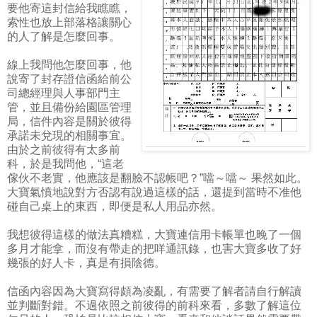
要他寄這封信給我瞧瞧，
索性也放上部落格讓關心
的人了解是怎麼回事。
線上我問他怎麼回事，他
說寄了封存證信函給前公
司總經理與人事部門主
管，並且備份給園區管理
局，信件內容是關於彼得
承諾未兌現的相關事宜。
由於之前彼得有太多前
科，於是我問他，“這老
傢伙不老實，他應該是翻臉不認帳吧？”噹～噹～ 果然如此。
大寶氣憤地說對方否認有說過這樣的話，還提到當時不准他
碰自己桌上的東西，即便是私人用品亦然。
我想彼得這樣的做法真糟糕，大寶連信用卡帳單也晚了一個
多月才能拿，而沒有帶走的把咩通訊錄，也害大寶多收了好
幾張的好人卡，真是有損陰德。
信函內容因為大寶寫得頗為凌亂，有需要了解者請自行解讀
並判斷對錯。不過依照之前彼得的前科來看，多數了解這位