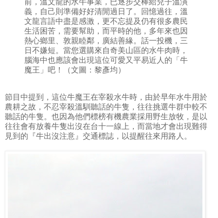
前，溫文龍的水牛事業，已逐步交棒給兒子溫演
義，自己則準備好好清閒過日了。回憶過往，溫
文龍言語中盡是感激，更不忘提及仍有很多農民
生活困苦，需要幫助，而平時的他，多年來也因
熱心鄉里、敦親睦鄰，廣結善緣。話一投機，三
日不嫌短。當您選購來自奇美山區的水牛肉時，
腦海中也應該會出現這位可愛又平易近人的「牛
魔王」吧！（文圖：黎彥均）
節目中提到，這位牛魔王在宰殺水牛時，由於早年水牛用於
農耕之故，不忍宰殺溫馴聽話的牛隻，往往挑選牛群中較不
聽話的牛隻。也因為他們標榜有機農業採用野生放牧，是以
往往會有放養牛隻出沒在台十一線上，而當地才會出現難得
見到的『牛出沒注意』交通標誌，以提醒往來用路人。