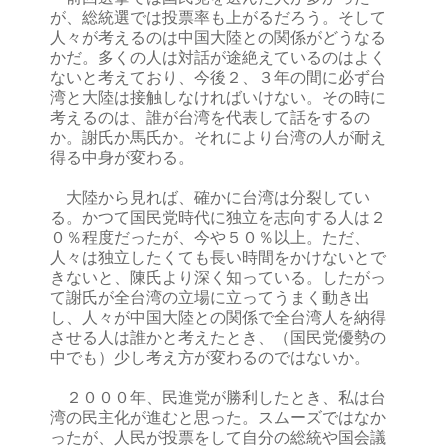
が、総統選では投票率も上がるだろう。そして
人々が考えるのは中国大陸との関係がどうなる
かだ。多くの人は対話が途絶えているのはよく
ないと考えており、今後２、３年の間に必ず台
湾と大陸は接触しなければいけない。その時に
考えるのは、誰が台湾を代表して話をするの
か。謝氏か馬氏か。それにより台湾の人が耐え
得る中身が変わる。
大陸から見れば、確かに台湾は分裂してい
る。かつて国民党時代に独立を志向する人は２
０％程度だったが、今や５０％以上。ただ、
人々は独立したくても長い時間をかけないとで
きないと、陳氏より深く知っている。したがっ
て謝氏が全台湾の立場に立ってうまく動き出
し、人々が中国大陸との関係で全台湾人を納得
させる人は誰かと考えたとき、（国民党優勢の
中でも）少し考え方が変わるのではないか。
２０００年、民進党が勝利したとき、私は台
湾の民主化が進むと思った。スムーズではなか
ったが、人民が投票をして自分の総統や国会議