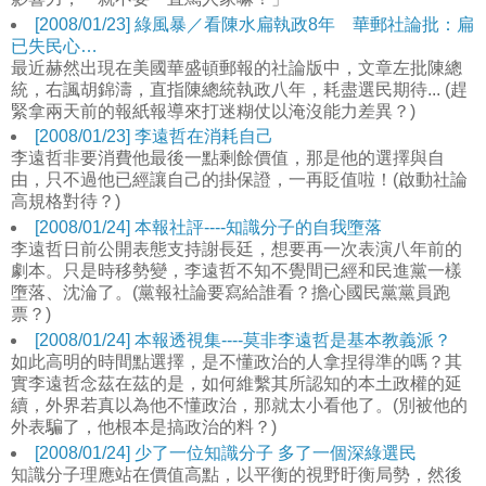
[2008/01/23] 綠風暴／看陳水扁執政8年 華郵社論批：扁
已失民心…
最近赫然出現在美國華盛頓郵報的社論版中，文章左批陳總
統，右諷胡錦濤，直指陳總統執政八年，耗盡選民期待... (趕
緊拿兩天前的報紙報導來打迷糊仗以淹沒能力差異？)
[2008/01/23] 李遠哲在消耗自己
李遠哲非要消費他最後一點剩餘價值，那是他的選擇與自
由，只不過他已經讓自己的掛保證，一再貶值啦！(啟動社論
高規格對待？)
[2008/01/24] 本報社評----知識分子的自我墮落
李遠哲日前公開表態支持謝長廷，想要再一次表演八年前的
劇本。只是時移勢變，李遠哲不知不覺間已經和民進黨一樣
墮落、沈淪了。(黨報社論要寫給誰看？擔心國民黨黨員跑
票？)
[2008/01/24] 本報透視集----莫非李遠哲是基本教義派？
如此高明的時間點選擇，是不懂政治的人拿捏得準的嗎？其
實李遠哲念茲在茲的是，如何維繫其所認知的本土政權的延
續，外界若真以為他不懂政治，那就太小看他了。(別被他的
外表騙了，他根本是搞政治的料？)
[2008/01/24] 少了一位知識分子 多了一個深綠選民
知識分子理應站在價值高點，以平衡的視野盱衡局勢，然後