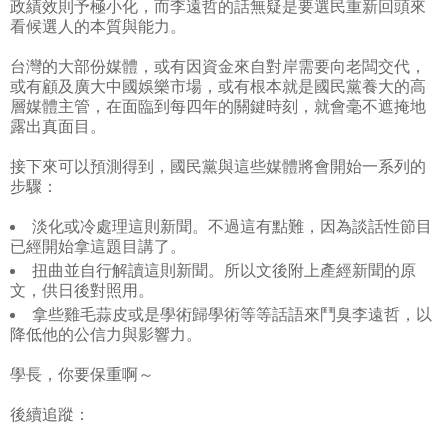
政績效則予極小化，而李遠哲的話無疑是要選民重新回頭來
看候選人的本質與能力。
台灣的大部份媒體，或有因資金來自對岸需要向老闆交代，
或有顧及廣大中國娛樂市場，或有根本就是國民黨養大的高
層媒體主管，在面臨到每四年的關鍵時刻，就會毫不遮掩地
露出真面目。
接下來可以預測得到，國民黨與這些媒體將會開始一系列的
步驟：
淡化或冷處理這則新聞。不過這有點難，因為談話性節目
已經開始拿這題目講了。
扭曲並自行解讀這則新聞。所以文後附上產經新聞的原
文，供日後對照用。
拿些雞毛蒜皮或是學術歸學術等等話語來鬥臭李遠哲，以
降低他的公信力與影響力。
學長，你要保重啊～
後續追蹤：