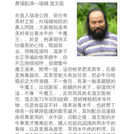
農場點滴—瑞穗 溫文龍
在進入瑞港公路、前往奇
美村之前，向瑞穗地區的
農人問路，大家都知道奇
美村有位養水牛的「牛魔
王」。於是，抱著期待又
怕傷害的心情，戰兢前
去。傍晚抵達時，溫家子
女正準備砍牧草餵牛，但
不忘熱情招呼，並聯繫牛
魔王過來。附帶一提，這些牧草肥美異常，且都
是無毒栽培。其草莖粗大有如甘蔗，想必牛兒啃
嚼必定大呼過癮。不一會兒，有著一臉落腮鬍的
「牛魔王」出現眼前，粗礦的外表下，卻溫情洋
溢，不像「牛魔王」，反而與其姓名溫文龍相
符。溫文龍71年回到故鄉，曾經種植稻米等作
物，但是收益並不好，後來改養水牛，也經歷了
很長一段篳路藍縷的艱苦歲月，直到配合花蓮縣
政府農業局的「水牛節」活動之後，溫文龍的水
牛事業才漸漸起色，國人也從此認識肉用水牛的
養殖，以及更廣為接受、享用水牛肉的料理。目