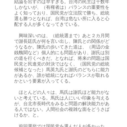
結論を出すのは早すぎる。台湾の民主は十数年
しかないが、（有権者は）バランスの重要性を
よく知っており、国民党が立法院で勝ち、総統
選も勝つとなれば、台湾は危ない所に入ると心
配する人が多くなってきている。
興味深いのは、（総統選まで）あと２カ月間
で謝長廷氏が何を言い出し、陳氏との関係がど
うなるか。陳氏の歩いてきた道は、（周辺の金
銭醜聞など）個人的にも問題があり、謝氏は別
の道を行くべきだ。となれば、将来の問題は国
民党と民進党の対決ではなく、（国民党の総統
候補となった）馬英九氏と謝氏のどちらに能力
があるか、誰が総統になればバランスが取れる
かという要素が入ってくる。
ほとんどの人々は、馬氏は謝氏ほど能力がな
いと考えている。馬氏は人にいい印象を与える
が、台北市長時代をみると問題の解決能力があ
る人ではない。人間社会の複雑な面をどうさば
けるか、と。
前回選挙では国民党を選んだ人が多かった