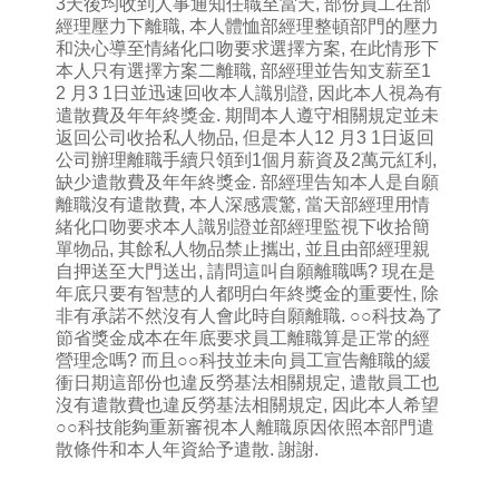
3天後均收到人事通知任職至當天, 部份員工在部
經理壓力下離職, 本人體恤部經理整頓部門的壓力
和決心導至情緒化口吻要求選擇方案, 在此情形下
本人只有選擇方案二離職, 部經理並告知支薪至1
2 月3 1日並迅速回收本人識別證, 因此本人視為有
遣散費及年年終獎金. 期間本人遵守相關規定並未
返回公司收拾私人物品, 但是本人12 月3 1日返回
公司辦理離職手續只領到1個月薪資及2萬元紅利,
缺少遣散費及年年終獎金. 部經理告知本人是自願
離職沒有遣散費, 本人深感震驚, 當天部經理用情
緒化口吻要求本人識別證並部經理監視下收拾簡
單物品, 其餘私人物品禁止攜出, 並且由部經理親
自押送至大門送出, 請問這叫自願離職嗎? 現在是
年底只要有智慧的人都明白年終獎金的重要性, 除
非有承諾不然沒有人會此時自願離職. ○○科技為了
節省獎金成本在年底要求員工離職算是正常的經
營理念嗎? 而且○○科技並未向員工宣告離職的緩
衝日期這部份也違反勞基法相關規定, 遣散員工也
沒有遣散費也違反勞基法相關規定, 因此本人希望
○○科技能夠重新審視本人離職原因依照本部門遣
散條件和本人年資給予遣散. 謝謝.