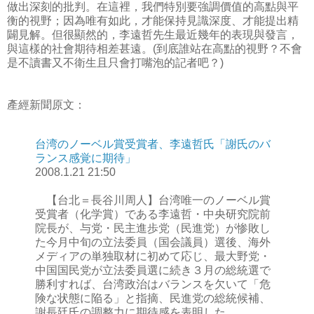
做出深刻的批判。在這裡，我們特別要強調價值的高點與平
衡的視野；因為唯有如此，才能保持見識深度、才能提出精
闢見解。但很顯然的，李遠哲先生最近幾年的表現與發言，
與這樣的社會期待相差甚遠。(到底誰站在高點的視野？不會
是不讀書又不衛生且只會打嘴泡的記者吧？)
產經新聞原文：
台湾のノーベル賞受賞者、李遠哲氏「謝氏のバ
ランス感覚に期待」
2008.1.21 21:50
【台北＝長谷川周人】台湾唯一のノーベル賞
受賞者（化学賞）である李遠哲・中央研究院前
院長が、与党・民主進歩党（民進党）が惨敗し
た今月中旬の立法委員（国会議員）選後、海外
メディアの単独取材に初めて応じ、最大野党・
中国国民党が立法委員選に続き３月の総統選で
勝利すれば、台湾政治はバランスを欠いて「危
険な状態に陥る」と指摘、民進党の総統候補、
謝長廷氏の調整力に期待感を表明した。