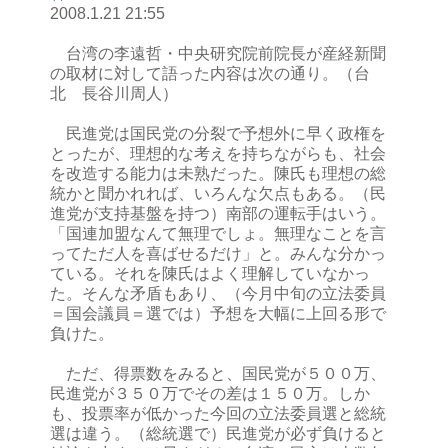
2008.1.21 21:55
台湾の李遠哲・中央研究院前院長が産経新聞
の取材に対して語った内容は次の通り。（台
北 長谷川周人）
民進党は国民党の分裂で予想外に早く政権を
とったが、理想的な考えを持ちながらも、社会
を改造する能力は未熟だった。陳氏も理想の総
統かと聞かれれば、いろんな欠点もある。（民
進党が支持基盤を持つ）南部の運転手はいう。
「国連加盟なんて無理でしょ。無理なことを言
ってただ人を喜ばせるだけ」と。みんな分かっ
ている。それを陳氏はよく理解していなかっ
た。そんな矛盾もあり、（今月中旬の立法委員
＝国会議員＝選では）予想を大幅に上回る形で
負けた。
ただ、得票数をみると、国民党が５００万、
民進党が３５０万でその差は１５０万。しか
も、投票率が低かった今回の立法委員選と総統
選は違う。（総統選で）民進党が必ず負けると