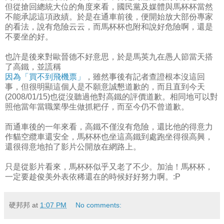
但從搶回總統大位的角度來看，國民黨及媒體與馬杯杯當然
不能承認這項政績。於是在通車前後，便開始放大部份專家
的看法，說有危險云云，而馬杯杯也附和說好危險啊，還是
不要坐的好。
也許是後來對歐晉德不好意思，於是馬英九在愚人節當天搭
了高鐵，並謊稱
因為「買不到飛機票」
，雖然事後有記者查證根本沒這回
事，但很明顯這個人是不願意誠懇道歉的，而且直到今天
(2008/01/15)也從沒聽過他對高鐵的評價道歉。相同地可以對
照他當年當職業學生做抓耙仔，而至今仍不曾道歉。
而通車後的一年來看，高鐵不僅沒有危險，還比他的得意力
作貓空纜車還安全，馬杯杯也坐這高鐵到處跑坐得很高興，
還很得意地拍了影片公開放在網路上。
只是從影片看來，馬杯杯似乎又老了不少。加油！馬杯杯，
一定要趁俊美外表依稀還在的時候好好努力啊。:P
硬邦邦
at
1:07 PM
No comments: