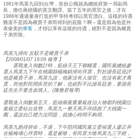
1981年馬英九回到台灣，首份公職就為總統府第一局副局
長，擔任蔣經國的英文翻譯。當了五年的黑官之後，才在
1986年通過量身打造的甲等特考得以黑官漂白。這樣的待遇
難道不是因為權貴子弟而得到的庇蔭？啊～還是因為他是外
表俊美的
華客
，才得以享有這樣的待遇，絕對不是因為權貴
子弟所致。
馬英九掃街 反駁不是權貴子弟
【2008/01/07 19:09 報導 】
選戰進入倒數計時，藍綠天王下鄉輔選，國民黨總統參
選人馬英九下午在桃園縣楊梅鎮掃街拜票，對於謝長廷批評
他是權貴子弟，馬英九說，他家沒有人做官、也沒有家才萬
貫，而他對民間疾苦的了解，也絕對不比謝長廷差，要謝長
廷先生不要含血噴人。(陳雅君報導)
選戰進入倒數第五天，藍綠兩黨重量級政治人物都到桃園位
黨籍立委站台造勢，馬英九一整天馬不停蹄跑了大桃園一
圈，還說自己體力沒問題，就擔心時間不夠用。
馬英九跑得拼命，不過，下午陪同國民黨立委候選人廖正井
在楊梅埔心拜票時，還是被嗆，有民眾大嗆馬英九三字經，