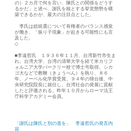
の）２カ月で何を言い、陳氏との関係をどうす
るかだ」と述べ、謝氏を核とする挙党態勢を構
築できるかが、最大の注目点とした。
李氏は総統選について有権者のバランス感覚
が働き、「振り子現象」が起きる可能性にも言
及した。
◇
■李遠哲氏 １９３６年１１月、台湾新竹市生ま
れ。台湾大学、台湾の清華大学を経て米カリフ
ォルニア大学バークリー校で博士号取得。シカ
ゴ大などで教鞭（きょうべん）を執り、８６
年、ノーベル化学賞受賞。９４年の帰台後、中
央研究院院長に就任し、台湾社会の発展に貢献
したと評価される。昨年１０月からローマ法王
庁科学アカデミー会員。
「謝氏は陳氏と別の道を」 李遠哲氏の発言内
容