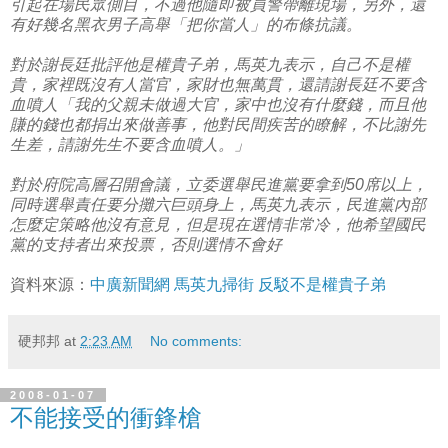
引起在場民眾側目，不過他隨即被員警帶離現場，另外，還
有好幾名黑衣男子高舉「把你當人」的布條抗議。
對於謝長廷批評他是權貴子弟，馬英九表示，自己不是權
貴，家裡既沒有人當官，家財也無萬貫，還請謝長廷不要含
血噴人「我的父親未做過大官，家中也沒有什麼錢，而且他
賺的錢也都捐出來做善事，他對民間疾苦的瞭解，不比謝先
生差，請謝先生不要含血噴人。」
對於府院高層召開會議，立委選舉民進黨要拿到50席以上，
同時選舉責任要分攤六巨頭身上，馬英九表示，民進黨內部
怎麼定策略他沒有意見，但是現在選情非常冷，他希望國民
黨的支持者出來投票，否則選情不會好
資料來源：
中廣新聞網 馬英九掃街 反駁不是權貴子弟
硬邦邦
at
2:23 AM
No comments:
2008-01-07
不能接受的衝鋒槍