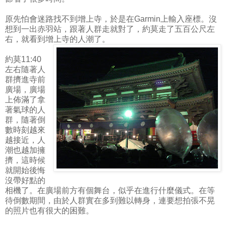
原先怕會迷路找不到增上寺，於是在Garmin上輸入座標。沒
想到一出赤羽站，跟著人群走就對了，約莫走了五百公尺左
右，就看到增上寺的人潮了。
約莫11:40
左右隨著人
群擠進寺前
廣場，廣場
上佈滿了拿
著氣球的人
群，隨著倒
數時刻越來
越接近，人
潮也越加擁
擠，這時候
就開始後悔
沒帶好點的
相機了。在廣場前方有個舞台，似乎在進行什麼儀式。在等
待倒數期間，由於人群實在多到難以轉身，連要想拍張不晃
的照片也有很大的困難。