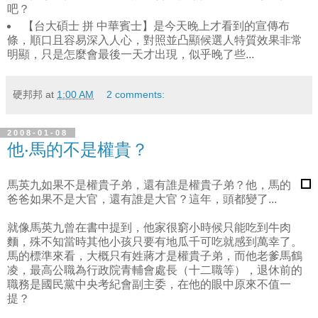
吧？
【台大碩士 拼 中華賓士】是今天晚上才看到的宣傳布
條，順口且容易深入人心，對照並凸顯候選人特質效果非常
明顯，只是怎麼會最後一天才出現，似乎晚了些...
硬邦邦
at
1:00 AM
2 comments:
2008-01-08
他‧馬的不是權貴？
馬英九如果不是權貴子弟，還有誰是權貴子弟？他，馬的
爸爸如果不是大官，還有誰是大官？這年，頭都變了...
就像馬英九曾在書中提到，他家很窮小時候只能吃到牛肉
麵，殊不知當時其他小孩只要有地瓜千可吃就感到萬幸了。
馬的標準來看，大概只有姓蔣才是權貴子弟，而他老爹馬鶴
凌，最高公職為行政院青輔會處長（十二職等），退休前的
職務是國民黨中央考紀會副主委，在他的眼中原來不值一
提？