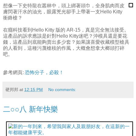
想像一下史特龍在叢林中，頭上綁著頭巾，全身肌肉而皮
膚閃著汗水的油光，眼露兇光卻手上帶著一支Hello Kitty
衝鋒槍？
在癮科技看到Hello Kitty 版的 AR-15，真是完全無法接受。
這產品的訴求應該是針對Hello Kitty迷吧？沖模具還是要花
錢，這產品到底能夠賣出多少套？如果讓喜愛收藏模型槍具
的人看到，這種污蔑槍枝的作風，大概會想拿大榔頭打碎
吧。
參考網頁:
恐怖分子，必殺！
硬邦邦
at
12:15 PM
No comments:
二○○八 新年快樂