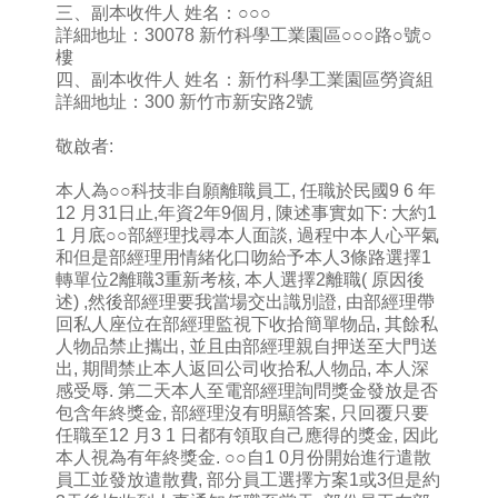
三、副本收件人 姓名：○○○
詳細地址：30078 新竹科學工業園區○○○路○號○
樓
四、副本收件人 姓名：新竹科學工業園區勞資組
詳細地址：300 新竹市新安路2號
敬啟者:
本人為○○科技非自願離職員工, 任職於民國9 6 年
12 月31日止,年資2年9個月, 陳述事實如下: 大約1
1 月底○○部經理找尋本人面談, 過程中本人心平氣
和但是部經理用情緒化口吻給予本人3條路選擇1
轉單位2離職3重新考核, 本人選擇2離職( 原因後
述) ,然後部經理要我當場交出識別證, 由部經理帶
回私人座位在部經理監視下收拾簡單物品, 其餘私
人物品禁止攜出, 並且由部經理親自押送至大門送
出, 期間禁止本人返回公司收拾私人物品, 本人深
感受辱. 第二天本人至電部經理詢問獎金發放是否
包含年終獎金, 部經理沒有明顯答案, 只回覆只要
任職至12 月3 1 日都有領取自己應得的獎金, 因此
本人視為有年終獎金. ○○自1 0月份開始進行遣散
員工並發放遣散費, 部分員工選擇方案1或3但是約