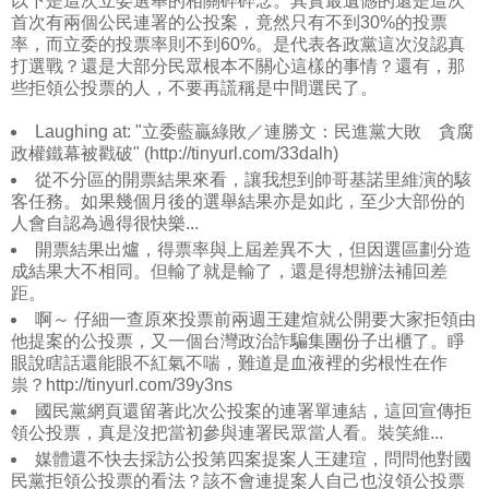
以下是這次立委選舉的相關碎碎念。其實最遺憾的還是這次
首次有兩個公民連署的公投案，竟然只有不到30%的投票
率，而立委的投票率則不到60%。是代表各政黨這次沒認真
打選戰？還是大部分民眾根本不關心這樣的事情？還有，那
些拒領公投票的人，不要再謊稱是中間選民了。
Laughing at: "立委藍贏綠敗／連勝文：民進黨大敗 貪腐
政權鐵幕被戳破" (http://tinyurl.com/33dalh)
從不分區的開票結果來看，讓我想到帥哥基諾里維演的駭
客任務。如果幾個月後的選舉結果亦是如此，至少大部份的
人會自認為過得很快樂...
開票結果出爐，得票率與上屆差異不大，但因選區劃分造
成結果大不相同。但輸了就是輸了，還是得想辦法補回差
距。
啊～ 仔細一查原來投票前兩週王建煊就公開要大家拒領由
他提案的公投票，又一個台灣政治詐騙集團份子出櫃了。睜
眼說瞎話還能眼不紅氣不喘，難道是血液裡的劣根性在作
祟？http://tinyurl.com/39y3ns
國民黨網頁還留著此次公投案的連署單連結，這回宣傳拒
領公投票，真是沒把當初參與連署民眾當人看。裝笑維...
媒體還不快去採訪公投第四案提案人王建瑄，問問他對國
民黨拒領公投票的看法？該不會連提案人自己也沒領公投票