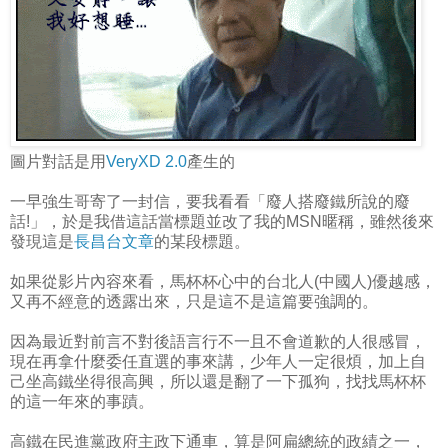
圖片對話是用
VeryXD 2.0
產生的
一早強生哥寄了一封信，要我看看「廢人搭廢鐵所說的廢
話!」，於是我借這話當標題並改了我的MSN暱稱，雖然後來
發現這是
長昌台文章
的某段標題。
如果從影片內容來看，馬杯杯心中的台北人(中國人)優越感，
又再不經意的透露出來，只是這不是這篇要強調的。
因為最近對前言不對後語言行不一且不會道歉的人很感冒，
現在再拿什麼委任直選的事來講，少年人一定很煩，加上自
己坐高鐵坐得很高興，所以還是翻了一下孤狗，找找馬杯杯
的這一年來的事蹟。
高鐵在民進黨政府主政下通車，算是阿扁總統的政績之一，