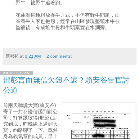
野牛，被野牛追著跑。
花蓮縣這種粗放養牛方式，不但有野牛問題，山
區養牛人家也抱怨，經常在山區發現整頭水牛被
盜殺後，有成堆牛骨和牛頭棄置在水澗旁。
硬邦邦
at
9:21 AM
2 comments:
2008-01-25
邢彭言而無信欠錢不還？賴安谷告官討
公道
前兩天聽說大寶(賴安谷)
寄了一封存證信函到前公
司，打算跟彼得(邢彭)追
究到底，昨晚線上遇到大
寶，約略聊了一下。既然
身為義氣幫的成員，早上