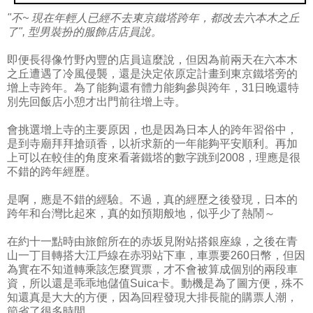
"不~ 現在年輕人已經不去東京鐵塔跨年，都改去六本木之丘
了", 型男裝扮的服飾店店員說。
即便長得像竹野內豐的店員這麼說，但因為前兩天在六本木
之丘遭遇了冷風侵襲，還是決定依原定計畫到東京鐵塔旁的
增上寺跨年。為了能夠還有體力能夠參與跨年，31日晚還特
別先回飯店小憩才出門前往增上寺。
會挑選增上寺的主要原因，也是因為日本人的跨年習俗中，
是到寺廟拜拜搶頭香，以祈求新的一年能夠平安順利。再加
上可以在較佳的角度來看著鐵塔的數字跳到2008，理應是很
不錯的跨年經歷。
是啊，應是不錯的經驗。不過，真的經歷之後發現，日本的
跨年和台灣比起來，真的如預期般地，似乎少了熱鬧～
在約十一點時由旅館所在的赤坂見附站搭銀座線，之後在青
山一丁目轉搭大江戶線在赤羽站下車，車票要260日幣，但因
為實在不知道轉乘該怎麼買票，才不會被算成個別的兩段車
資，所以還是乖乖地儲值Suica卡。動機是為了圖方便，殊不
知還真是大大的方便，因為回程發現大排長龍的購票人潮，
節省了很多時間。