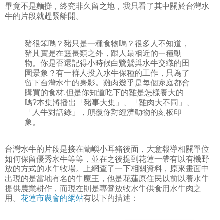
畢竟不是麵攤，終究非久留之地，我只看了其中關於台灣水
牛的片段就趕緊離開。
豬很笨嗎？豬只是一種食物嗎？很多人不知道，
豬其實是在靈長類之外，跟人最相近的一種動
物。你是否還記得小時候白鷺鷥與水牛交織的田
園景象？有一群人投入水牛保種的工作，只為了
留下台灣水牛的身影。雞肉幾乎是每個家庭都會
購買的食材,但是你知道吃下的雞是怎樣養大的
嗎?本集將播出「豬事大集」、「雞肉大不同」、
「人牛對話錄」，顛覆你對經濟動物的刻板印
象。
台灣水牛的片段是接在蘭嶼小耳豬後面，大意報導相關單位
如何保留優秀水牛等等，並在之後提到花蓮一帶有以有機野
放的方式的水牛牧場。上網查了一下相關資料，原來畫面中
出現的是當地有名的牛魔王，他是花蓮原住民以前以養水牛
提供農業耕作，而現在則是專營放牧水牛供食用水牛肉之
用。
花蓮市農會的網站
有以下的描述：