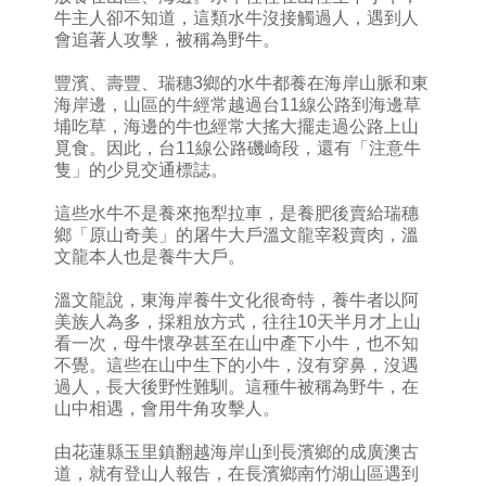
牛主人卻不知道，這類水牛沒接觸過人，遇到人
會追著人攻擊，被稱為野牛。
豐濱、壽豐、瑞穗3鄉的水牛都養在海岸山脈和東
海岸邊，山區的牛經常越過台11線公路到海邊草
埔吃草，海邊的牛也經常大搖大擺走過公路上山
覓食。因此，台11線公路磯崎段，還有「注意牛
隻」的少見交通標誌。
這些水牛不是養來拖犁拉車，是養肥後賣給瑞穗
鄉「原山奇美」的屠牛大戶溫文龍宰殺賣肉，溫
文龍本人也是養牛大戶。
溫文龍說，東海岸養牛文化很奇特，養牛者以阿
美族人為多，採粗放方式，往往10天半月才上山
看一次，母牛懷孕甚至在山中產下小牛，也不知
不覺。這些在山中生下的小牛，沒有穿鼻，沒遇
過人，長大後野性難馴。這種牛被稱為野牛，在
山中相遇，會用牛角攻擊人。
由花蓮縣玉里鎮翻越海岸山到長濱鄉的成廣澳古
道，就有登山人報告，在長濱鄉南竹湖山區遇到