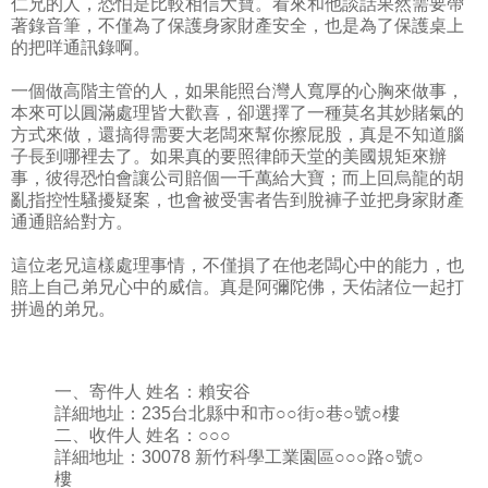
仁兄的人，恐怕是比較相信大寶。看來和他談話果然需要帶
著錄音筆，不僅為了保護身家財產安全，也是為了保護桌上
的把咩通訊錄啊。
一個做高階主管的人，如果能照台灣人寬厚的心胸來做事，
本來可以圓滿處理皆大歡喜，卻選擇了一種莫名其妙賭氣的
方式來做，還搞得需要大老闆來幫你擦屁股，真是不知道腦
子長到哪裡去了。如果真的要照律師天堂的美國規矩來辦
事，彼得恐怕會讓公司賠個一千萬給大寶；而上回烏龍的胡
亂指控性騷擾疑案，也會被受害者告到脫褲子並把身家財產
通通賠給對方。
這位老兄這樣處理事情，不僅損了在他老闆心中的能力，也
賠上自己弟兄心中的威信。真是阿彌陀佛，天佑諸位一起打
拼過的弟兄。
一、寄件人 姓名：賴安谷
詳細地址：235台北縣中和市○○街○巷○號○樓
二、收件人 姓名：○○○
詳細地址：30078 新竹科學工業園區○○○路○號○
樓