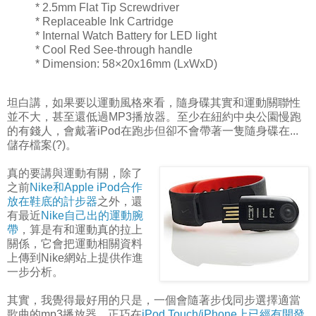
* 2.5mm Flat Tip Screwdriver
* Replaceable Ink Cartridge
* Internal Watch Battery for LED light
* Cool Red See-through handle
* Dimension: 58×20x16mm (LxWxD)
坦白講，如果要以運動風格來看，隨身碟其實和運動關聯性
並不大，甚至還低過MP3播放器。至少在紐約中央公園慢跑
的有錢人，會戴著iPod在跑步但卻不會帶著一隻隨身碟在...
儲存檔案(?)。
真的要講與運動有關，除了
之前
Nike和Apple iPod合作
放在鞋底的計步器
之外，還
有最近
Nike自己出的運動腕
帶
，算是有和運動真的拉上
關係，它會把運動相關資料
上傳到Nike網站上提供作進
一步分析。
其實，我覺得最好用的只是，一個會隨著步伐同步選擇適當
歌曲的mp3播放器，正巧在
iPod Touch/iPhone上已經有開發