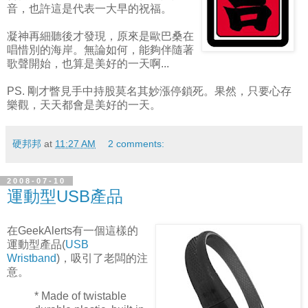
音，也許這是代表一大早的祝福。
凝神再細聽後才發現，原來是歐巴桑在
唱惜別的海岸。無論如何，能夠伴隨著
歌聲開始，也算是美好的一天啊...
PS. 剛才瞥見手中持股莫名其妙漲停鎖死。果然，只要心存
樂觀，天天都會是美好的一天。
硬邦邦
at
11:27 AM
2 comments:
2008-07-10
運動型USB產品
在GeekAlerts有一個這樣的
運動型產品(
USB
Wristband
)，吸引了老闆的注
意。
* Made of twistable