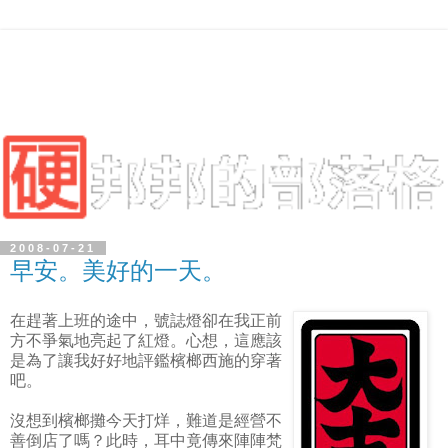
2008-07-21
早安。美好的一天。
在趕著上班的途中，號誌燈卻在我正前
方不爭氣地亮起了紅燈。心想，這應該
是為了讓我好好地評鑑檳榔西施的穿著
吧。
沒想到檳榔攤今天打烊，難道是經營不
善倒店了嗎？此時，耳中竟傳來陣陣梵